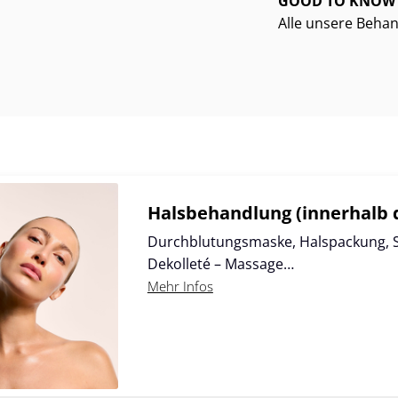
GOOD TO KNOW
Alle unsere Behan
te
Seite
Seite
Seite
Seite
Halsbehandlung (innerhalb 
Durchblutungsmaske, Halspackung, Sp
Dekolleté – Massage…
Mehr Infos