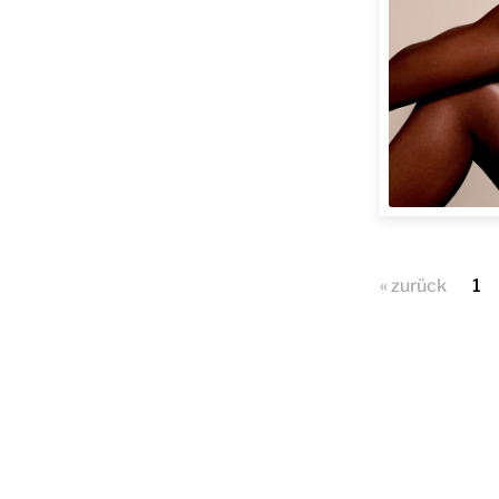
« zurück
1