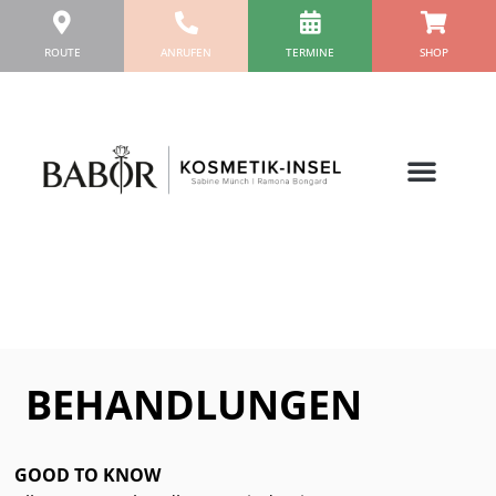
Zum
Inhalt
ROUTE
ANRUFEN
TERMINE
SHOP
springen
BEHANDLUNGEN
GOOD TO KNOW