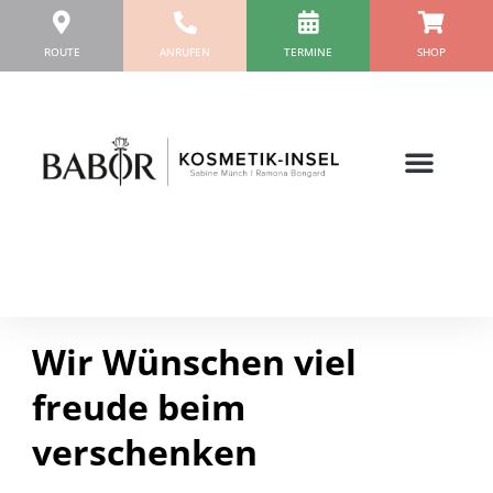
Zum
Inhalt
ROUTE
ANRUFEN
TERMINE
SHOP
springen
Wir Wünschen viel
freude beim
verschenken